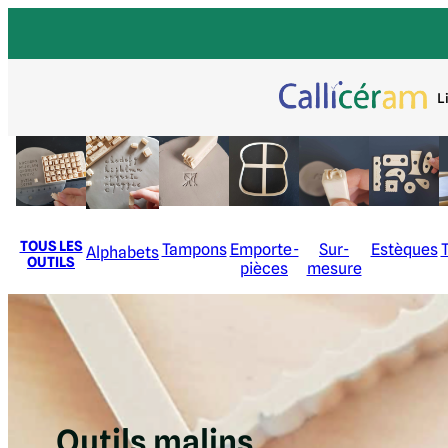
L
TOUS LES
Tampons
Emporte-
Sur-
Estèques
Alphabets
OUTILS
pièces
mesure
Outils malins