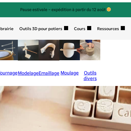
Pause estivale – expédition à partir du 12 août
ibrairie
Outils 3D pour potiers
Cours
Ressources
Tournage
Moulage
Outils
Modelage
Emaillage
divers