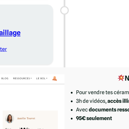
aillage
ter
N
Pour vendre tes céram
3h de vidéos,
accès ill
Avec
documents ress
95€ seulement