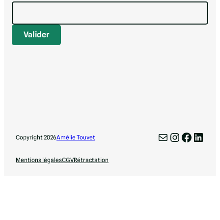
E-mail
Instagra
Facebo
Link
Copyright 2026
Amélie Touvet
Mentions légales
CGV
Rétractation