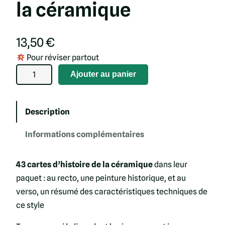
la céramique
13,50
€
Pour réviser partout
q
Ajouter au panier
u
a
n
Description
t
Informations complémentaires
i
t
43 cartes d’histoire de la céramique
dans leur
é
paquet : au recto, une peinture historique, et au
d
verso, un résumé des caractéristiques techniques de
e
ce style
C
a