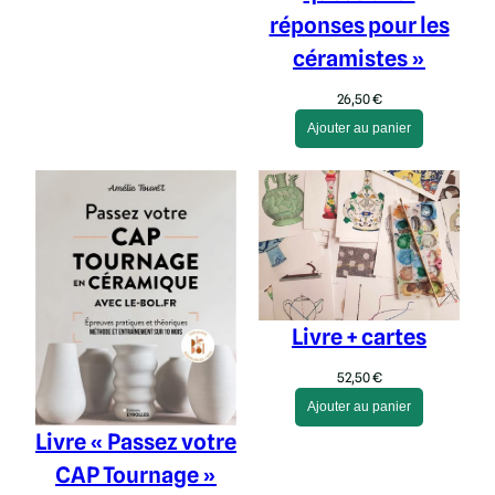
l
réponses pour les
a
céramistes »
c
é
26,50
€
r
Ajouter au panier
a
m
i
q
u
e
Livre + cartes
52,50
€
Ajouter au panier
Livre « Passez votre
CAP Tournage »