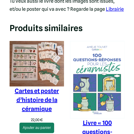
Tu veux aussi le livre dont les images sont issues,
r
et/ou le poster qui va avec ? Regarde la page
Librairie
t
e
Produits similaires
s
d
'
h
i
s
t
o
Cartes et poster
i
d’histoire de la
r
céramique
e
d
22,00
€
Livre « 100
e
Ajouter au panier
questions-