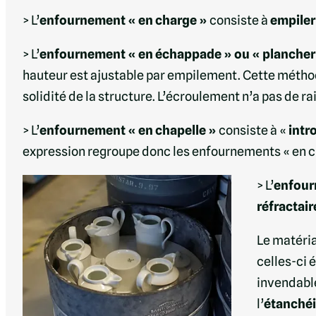
> L’
enfournement « en charge »
consiste à
empiler 
> L’
enfournement « en échappade » ou « plancher
hauteur est ajustable par empilement. Cette méthod
solidité de la structure. L’écroulement n’a pas de r
> L’
enfournement « en chapelle »
consiste à «
intr
expression regroupe donc les enfournements « en c
> L’
enfour
réfractair
Le matéria
celles-ci 
invendable
l’
étanchéi