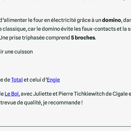
’alimenter le four en électricité grâce à un
domino
, da
e classique, car le domino évite les faux-contacts et 
s. Une prise triphasée comprend
5 broches
.
ir une cuisson
te de
Total
et celui d’
Engie
de
Le Bol
, avec Juliette et Pierre Tichkiewitch de Cigale
ntrevue de qualité, je recommande !