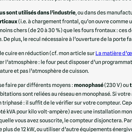
us sont utilisés dans l’industrie
, ou dans des manufactu
rticaux
(i.e. à chargement frontal, qu’on ouvre comme u
 moins chers (de 20 à 30 %) que les fours frontaux : ces
. De plus, le recul nécessaire à l’ouverture de la porte fa
de cuire en réduction (cf. mon article sur
La matière d’œ
rer l’atmosphère : le four peut disposer d’un programma
rature et pas l’atmosphère de cuisson.
se faire par différents moyens :
monophasé
(230 V) ou
abitations sont reliées au réseau en monophasé. Si votre
triphasé : il suffit de le vérifier sur votre compteur. Ce
oté kVA pour kilo volt-ampère) avec une installation mon
uelle vous avez souscrite, le compteur disjonctera. Par 
ite plus de 12 kW, ou utiliser d’autre équipements énerg