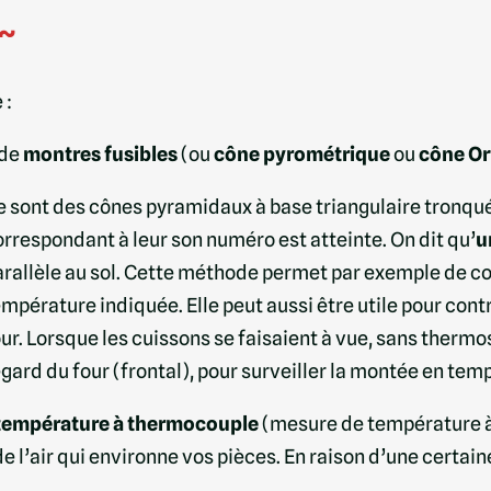
~
 :
 de
montres fusibles
(ou
cône pyrométrique
ou
cône Or
e sont des cônes pyramidaux à base triangulaire tronqué
orrespondant à leur son numéro est atteinte. On dit qu’
u
rallèle au sol. Cette méthode permet par exemple de cont
mpérature indiquée. Elle peut aussi être utile pour contr
ur. Lorsque les cuissons se faisaient à vue, sans thermos
gard du four (frontal), pour surveiller la montée en tem
température à thermocouple
(mesure de température à 
e l’
air
qui environne vos pièces. En raison d’une certaine