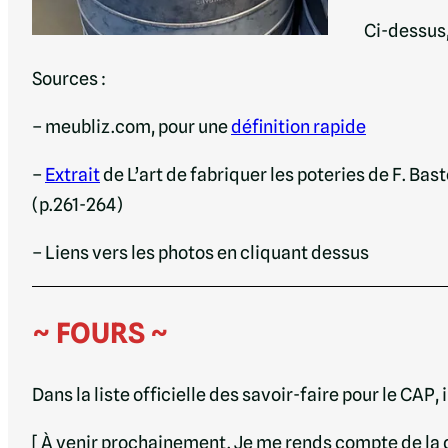
Ci-dessus,
Sources :
– meubliz.com, pour une
définition rapide
–
Extrait
de L’art de fabriquer les poteries de F. B
(p.261-264)
– Liens vers les photos en cliquant dessus
~ FOURS ~
Dans la liste officielle des savoir-faire pour le CAP, il
[
À
venir prochainement. Je me rends compte de la di