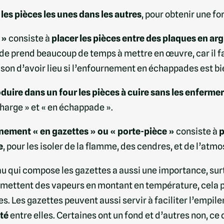
les pièces les unes dans les autres
, pour obtenir une f
 »
consiste à
placer les pièces entre des plaques en arg
e prend beaucoup de temps à mettre en œuvre, car il fau
aison d’avoir lieu si l’enfournement en échappades est bi
oduire dans un four les pièces à cuire sans les enferme
harge » et « en échappade ».
nement « en gazettes » ou « porte-pièce »
consiste à
p
e
, pour les isoler de la flamme, des cendres, et de l’atm
u qui compose les gazettes a aussi une importance, surtou
émettent des vapeurs en montant en température, cela pe
s. Les gazettes peuvent aussi servir à faciliter l’empile
té
entre elles. Certaines ont un fond et d’autres non, c