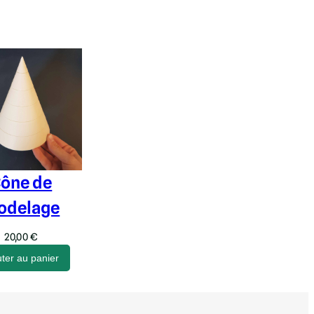
ône de
odelage
20,00
€
uter au panier