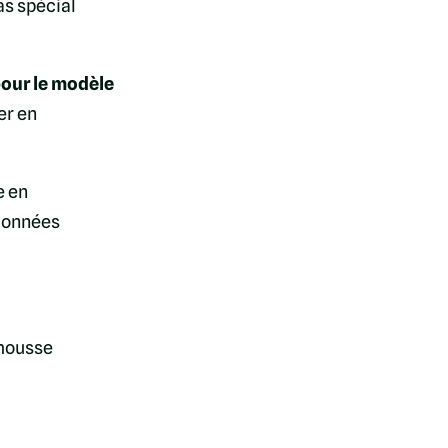
as spécial
pour le modèle
er en
e en
(données
 mousse