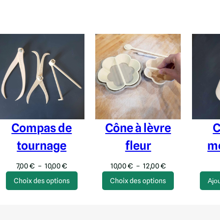
Compas de
Cône à lèvre
C
tournage
fleur
m
Plage
Plage
7,00
€
–
10,00
€
10,00
€
–
12,00
€
de
de
Choix des options
Choix des options
Ajo
prix :
prix :
7,00 €
10,00 €
à
à
10,00 €
12,00 €