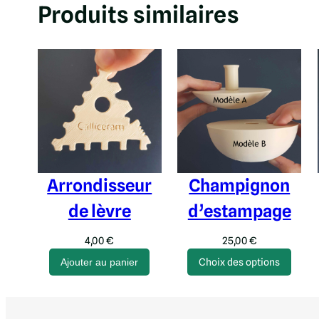
Produits similaires
Arrondisseur
Champignon
de lèvre
d’estampage
4,00
€
25,00
€
Ajouter au panier
Choix des options