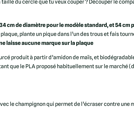
la taille du cercle que tu veux couper ? Découper le comp
d
e
s
 34 cm de diamètre pour le modèle standard, et 54 cm 
p
a plaque, plante un pique dans l’un des trous et fais tourn
l
ne laisse aucune marque sur la plaque
a
urcé produit à partir d’amidon de maïs, et biodégradabl
q
ésistant que le PLA proposé habituellement sur le marché 
u
e
s
 avec le champignon qui permet de l’écraser contre une