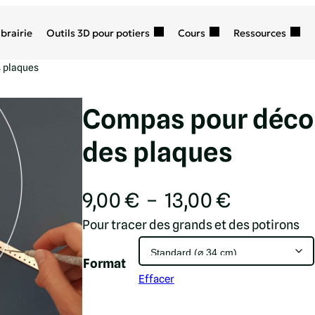
ibrairie
Outils 3D pour potiers
Cours
Ressources
 plaques
Compas pour déco
des plaques
P
9,00
€
–
13,00
€
l
Pour tracer des grands et des potirons
a
Format
g
Effacer
e